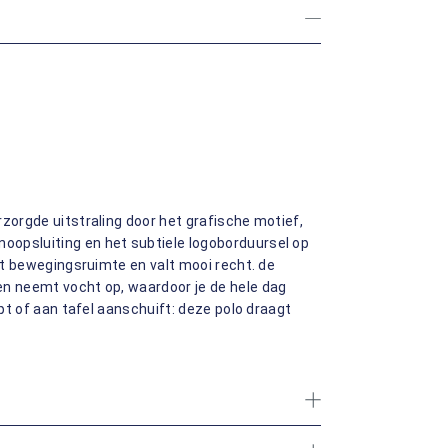
rzorgde uitstraling door het grafische motief,
oopsluiting en het subtiele logoborduursel op
eft bewegingsruimte en valt mooi recht. de
en neemt vocht op, waardoor je de hele dag
opt of aan tafel aanschuift: deze polo draagt