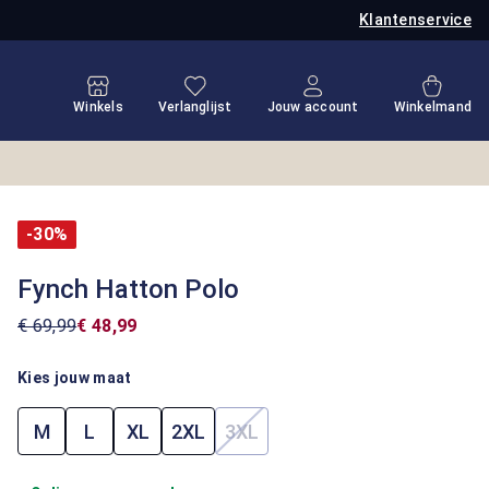
Klantenservice
Je hebt 0 items op je verlanglijstje
Winkel
Winkels
Verlanglijst
Jouw account
Winkelmand
-30%
Fynch Hatton Polo
€ 69,99
€ 48,99
Kies jouw maat
M
L
XL
2XL
3XL
(Deze optie is momenteel niet 