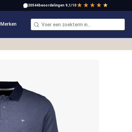
20544
beoordelingen
9,1/10
w
Merken