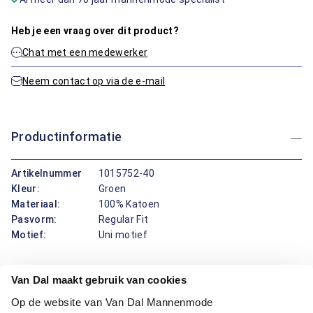
Heb je een vraag over dit product?
Chat met een medewerker
Neem contact op via de e-mail
Productinformatie
Artikelnummer
1015752-40
Kleur:
Groen
Materiaal:
100% Katoen
Pasvorm:
Regular Fit
Motief:
Uni motief
Dit vest van Bartlett geeft je elke dag prettig draaggemak. De
Van Dal maakt gebruik van cookies
opstaande boord sluit fijn aan, de regular fit pasvorm valt
Op de website van Van Dal Mannenmode
recht en biedt ruimte om vrij te bewegen, en de rits over de