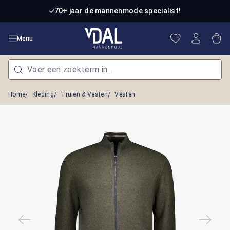
Ga naar de hoofdinhoud
70+ jaar de mannenmode specialist!
Je hebt 0 item
Win
Menu
Home
Kleding
Truien & Vesten
Vesten
Afbeeldingengalerij overslaan