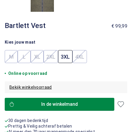
Bartlett Vest
€ 99,99
Kies jouw maat
M
L
XL
2XL
3XL
4XL
(Deze optie is momenteel niet beschikbaar.)
(Deze optie is momenteel niet beschikbaar.)
(Deze optie is momenteel niet beschikbaar.)
(Deze optie is momenteel niet beschik
(Deze optie is momenteel
Online op voorraad
Bekijk winkelvoorraad
In de winkelmand
30 dagen bedenktijd
Prettig & Veilig achteraf betalen
Al meer dan 70 jaar mannenmode specialist