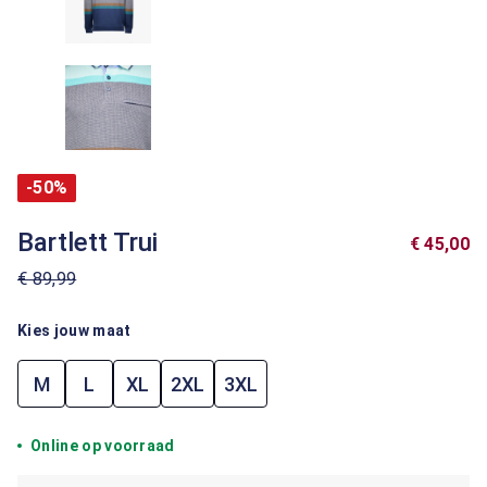
-50%
Bartlett Trui
€ 45,00
€ 89,99
Kies jouw maat
M
L
XL
2XL
3XL
Online op voorraad