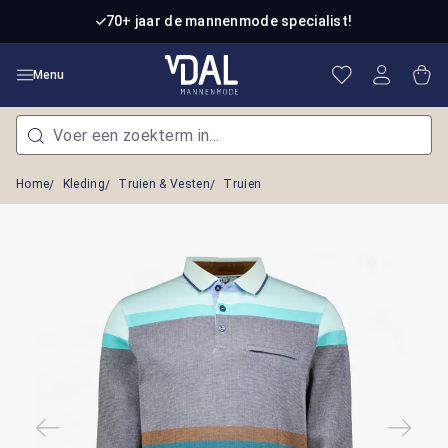
Ga naar de hoofdinhoud
70+ jaar de mannenmode specialist!
Je hebt 0 item
Win
Menu
Home
Kleding
Truien & Vesten
Truien
Afbeeldingengalerij overslaan