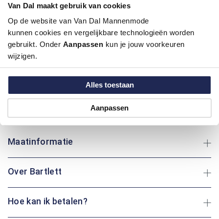
Materiaal:
60% Katoen / 40% Polyester
Van Dal maakt gebruik van cookies
Pasvorm:
Regular Fit
Op de website van Van Dal Mannenmode
Motief:
Strepen motief
kunnen cookies en vergelijkbare technologieën worden
gebruikt. Onder
Aanpassen
kun je jouw voorkeuren
Deze trui van Bartlett heeft een polokraag en een regular fit
wijzigen.
pasvorm. Het gestreepte motief geeft een speelse
uitstraling. Gemaakt van katoen en polyester, biedt het zowel
comfort als duurzaamheid. Katoen zorgt voor een zacht
Alles toestaan
gevoel op de huid, terwijl polyester bijdraagt aan de
vormvastheid. Of je nu een wandeling maakt of thuis
Aanpassen
ontspant: dit kledingstuk biedt altijd comfort en stijl.
Maatinformatie
Over Bartlett
Hoe kan ik betalen?