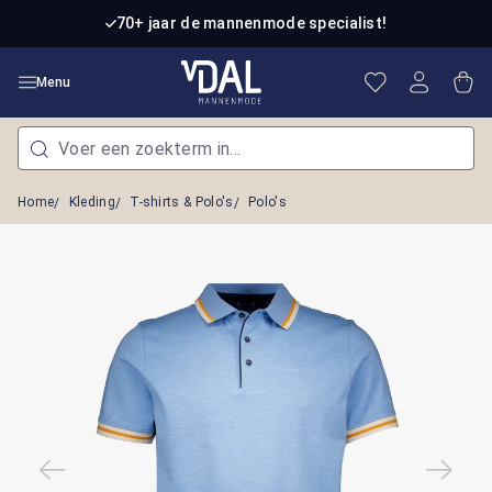
Ga naar de hoofdinhoud
70+ jaar de mannenmode specialist!
Je hebt 0 item
Win
Menu
Home
Kleding
T-shirts & Polo's
Polo's
Afbeeldingengalerij overslaan