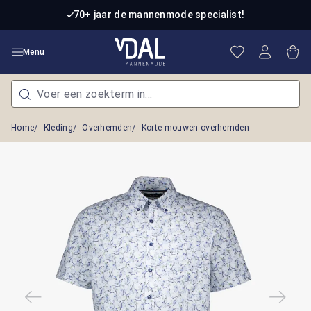
Ga naar de hoofdinhoud
70+ jaar de mannenmode specialist!
Je hebt 0 item
Win
Menu
Home
Kleding
Overhemden
Korte mouwen overhemden
Afbeeldingengalerij overslaan