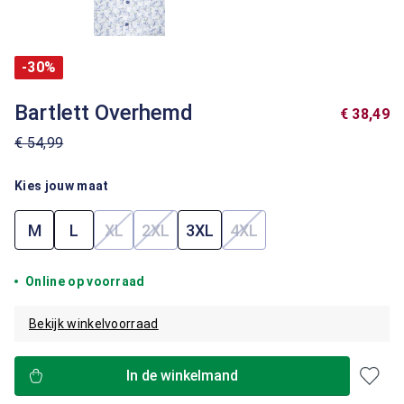
-30%
Bartlett Overhemd
€ 38,49
€ 54,99
Kies jouw maat
M
L
XL
2XL
3XL
4XL
(Deze optie is momenteel niet beschikbaar.)
(Deze optie is momenteel niet beschik
(Deze optie is momenteel
Online op voorraad
Bekijk winkelvoorraad
In de winkelmand