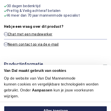
30 dagen bedenktijd
Prettig & Veilig achteraf betalen
Al meer dan 70 jaar mannenmode specialist
Heb je een vraag over dit product?
Chat met een medewerker
Neem contact op via de e-mail
Productinformatie
Van Dal maakt gebruik van cookies
Artikelnummer
1014638-20
Op de website van Van Dal Mannenmode
Kleur:
Blauw/Navy
kunnen cookies en vergelijkbare technologieën worden
gebruikt. Onder
Aanpassen
kun je jouw voorkeuren
Maatinformatie
wijzigen.
Alles toestaan