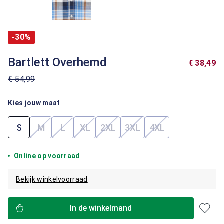
-30%
Bartlett Overhemd
€ 38,49
€ 54,99
Kies jouw maat
S
M
L
XL
2XL
3XL
4XL
(Deze optie is momenteel niet beschikbaar.)
(Deze optie is momenteel niet beschikbaar.)
(Deze optie is momenteel niet beschik
(Deze optie is momenteel niet b
(Deze optie is momenteel
(Deze optie is mom
Online op voorraad
Bekijk winkelvoorraad
In de winkelmand