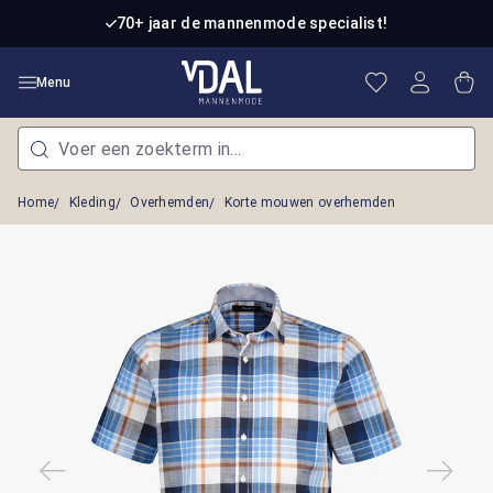
Ga naar de hoofdinhoud
70+ jaar de mannenmode specialist!
Je hebt 0 item
Win
Menu
Home
Kleding
Overhemden
Korte mouwen overhemden
Afbeeldingengalerij overslaan