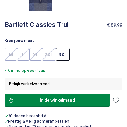
Bartlett Classics Trui
€ 89,99
Kies jouw maat
M
L
XL
2XL
3XL
(Deze optie is momenteel niet beschikbaar.)
(Deze optie is momenteel niet beschikbaar.)
(Deze optie is momenteel niet beschikbaar.)
(Deze optie is momenteel niet beschik
Online op voorraad
Bekijk winkelvoorraad
In de winkelmand
30 dagen bedenktijd
Prettig & Veilig achteraf betalen
Al meer dan 70 jaar mannenmode specialist