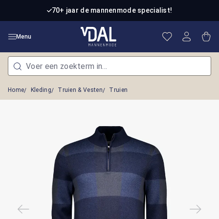
Ga naar de hoofdinhoud
70+ jaar de mannenmode specialist!
Je hebt 0 item
Win
Menu
Home
Kleding
Truien & Vesten
Truien
Afbeeldingengalerij overslaan