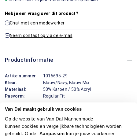
Heb je een vraag over dit product?
Chat met een medewerker
Neem contact op via de e-mail
Productinformatie
Artikelnummer
1015695-29
Kleur:
Blauw/Navy, Blauw Mix
Materiaal:
50% Katoen / 50% Acryl
Pasvorm:
Regular Fit
Van Dal maakt gebruik van cookies
Deze blauwe trui van Bartlett Classics combineert een
Op de website van Van Dal Mannenmode
verzorgd uiterlijk met dagelijks draagcomfort. Het geblokte
kunnen cookies en vergelijkbare technologieën worden
motief geeft de trui een karaktervolle uitstraling, terwijl de
ronde hals met ritssluiting zorgt voor een moderne, sportieve
gebruikt. Onder
Aanpassen
kun je jouw voorkeuren