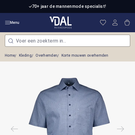
Ga naar de hoofdinhoud
70+ jaar de mannenmode specialist!
Je hebt 0 item
Win
Menu
Home
Kleding
Overhemden
Korte mouwen overhemden
Afbeeldingengalerij overslaan