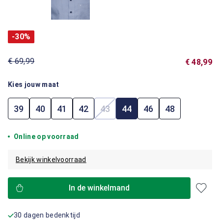
-30%
€ 69,99
€ 48,99
Kies jouw maat
39
40
41
42
43
44
46
48
(Deze optie is momenteel niet b
Online op voorraad
Bekijk winkelvoorraad
In de winkelmand
30 dagen bedenktijd