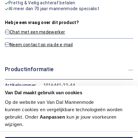
Prettig & Veilig achteraf betalen
Al meer dan 70 jaar mannenmode specialist
Heb je een vraag over dit product?
Chat met een medewerker
Neem contact op via de e-mail
Productinformatie
Artikelnummer
1016441-22-44
Kleur:
Licht Blauw
Van Dal maakt gebruik van cookies
Materiaal:
100% Katoen
Op de website van Van Dal Mannenmode
Pasvorm:
Modern Fit
kunnen cookies en vergelijkbare technologieën worden
Motief:
All over motief
gebruikt. Onder
Aanpassen
kun je jouw voorkeuren
wijzigen.
Maatinformatie