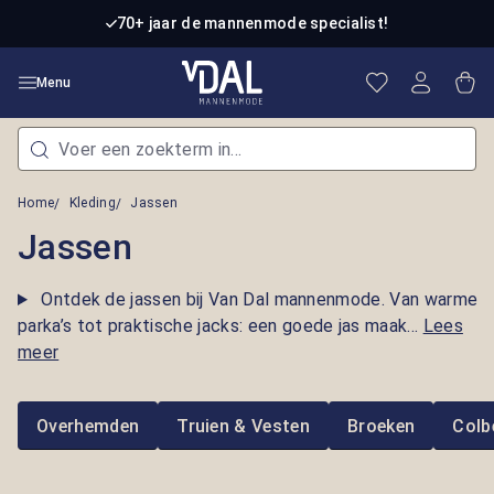
Ga naar de hoofdinhoud
70+ jaar de mannenmode specialist!
Je hebt 0 item
Win
Menu
Home
Kleding
Jassen
Jassen
Ontdek de jassen bij Van Dal mannenmode. Van warme
parka’s tot praktische jacks: een goede jas maak...
Lees
meer
Overhemden
Truien & Vesten
Broeken
Colb