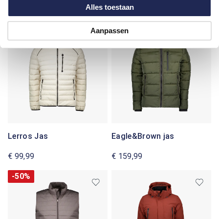
Bodywarmer
Alles toestaan
€ 70,00
€ 55,00
€ 139,99
€ 109,99
Aanpassen
Lerros Jas
Eagle&Brown jas
€ 99,99
€ 159,99
-50%