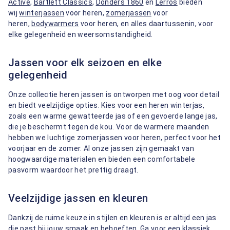
Active
,
Bartlett Classics
,
Donders 1860
en
Lerros
bieden
wij
winterjassen
voor heren,
zomerjassen
voor
heren,
bodywarmers
voor heren, en alles daartussenin, voor
elke gelegenheid en weersomstandigheid.
Jassen voor elk seizoen en elke
gelegenheid
Onze collectie heren jassen is ontworpen met oog voor detail
en biedt veelzijdige opties. Kies voor een heren winterjas,
zoals een warme gewatteerde jas of een gevoerde lange jas,
die je beschermt tegen de kou. Voor de warmere maanden
hebben we luchtige zomerjassen voor heren, perfect voor het
voorjaar en de zomer. Al onze jassen zijn gemaakt van
hoogwaardige materialen en bieden een comfortabele
pasvorm waardoor het prettig draagt.
Veelzijdige jassen en kleuren
Dankzij de ruime keuze in stijlen en kleuren is er altijd een jas
die past bij jouw smaak en behoeften. Ga voor een klassiek