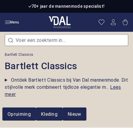
Ga naar de hoofdinhoud
70+ jaar de mannenmode specialist!
Je hebt 0 item
Win
Menu
Bartlett Classics
Bartlett Classics
Ontdek Bartlett Classics bij Van Dal mannenmode. Dit
stijlvolle merk combineert tijdloze elegantie m...
Lees
meer
Opruiming
Kleding
Nieuw