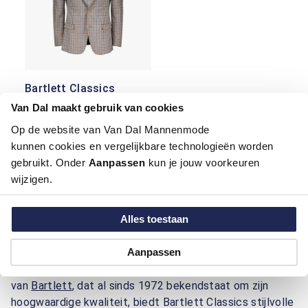
Bartlett Classics
Colbert
Van Dal maakt gebruik van cookies
€ 90,00
€ 179,99
Op de website van Van Dal Mannenmode
kunnen cookies en vergelijkbare technologieën worden
gebruikt. Onder
Aanpassen
kun je jouw voorkeuren
Bartlett Classics bij Van Dal
wijzigen.
mannenmode
Alles toestaan
Bartlett Classics, voorheen bekend als Bartlett &
Aanpassen
Walker, werd in 2022 gelanceerd als een toonaangevend
merk in de klassieke herenmode. Als submerk
van
Bartlett
, dat al sinds 1972 bekendstaat om zijn
hoogwaardige kwaliteit, biedt Bartlett Classics stijlvolle