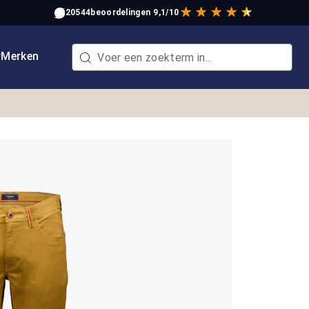
20544
beoordelingen
9,1/10
w
Merken