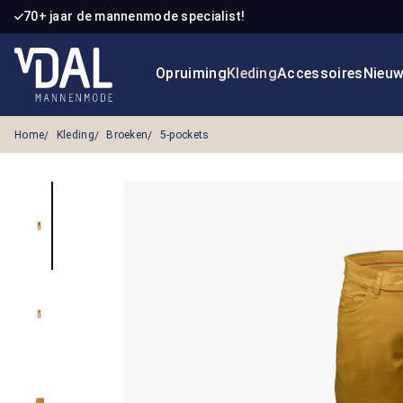
70+ jaar de mannenmode specialist!
 naar de hoofdinhoud
Ga naar de zoekopdracht
Ga naar de hoofdnavigatie
Opruiming
Kleding
Accessoires
Nieu
Home
Kleding
Broeken
5-pockets
Afbeeldingengalerij overslaan