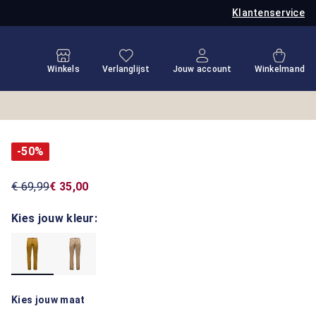
Klantenservice
Je hebt 0 items op je verlanglijstje
Winkel
Winkels
Verlanglijst
Jouw account
Winkelmand
-50%
€ 69,99
€ 35,00
Kies jouw kleur:
Kies jouw maat