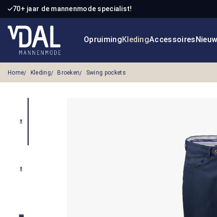
70+ jaar de mannenmode specialist!
 naar de hoofdinhoud
Ga naar de zoekopdracht
Ga naar de hoofdnavigatie
Opruiming
Kleding
Accessoires
Nieu
Home
Kleding
Broeken
Swing pockets
Afbeeldingengalerij overslaan