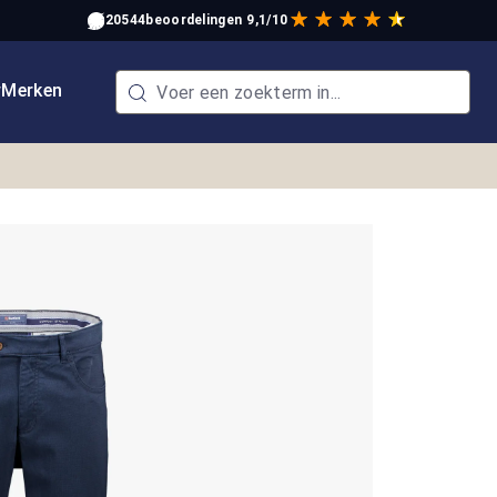
20544
beoordelingen
9,1/10
w
Merken