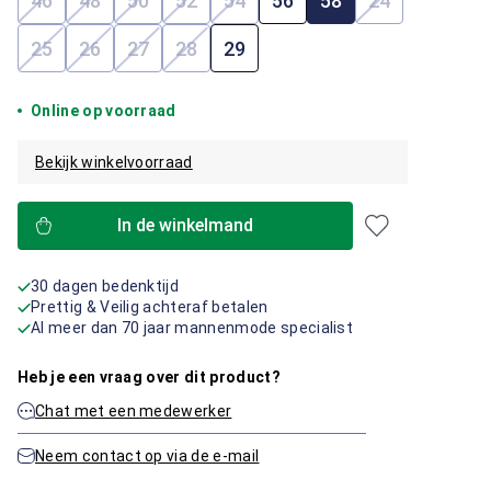
46
48
50
52
54
56
58
24
(Deze optie is momenteel niet beschikbaar.)
(Deze optie is momenteel niet beschikbaar.)
(Deze optie is momenteel niet beschikbaar.)
(Deze optie is momenteel niet beschik
(Deze optie is momenteel niet b
(Deze optie i
25
26
27
28
29
(Deze optie is momenteel niet beschikbaar.)
(Deze optie is momenteel niet beschikbaar.)
(Deze optie is momenteel niet beschikbaar.)
(Deze optie is momenteel niet beschik
Online op voorraad
Bekijk winkelvoorraad
In de winkelmand
30 dagen bedenktijd
Prettig & Veilig achteraf betalen
Al meer dan 70 jaar mannenmode specialist
Heb je een vraag over dit product?
Chat met een medewerker
Neem contact op via de e-mail