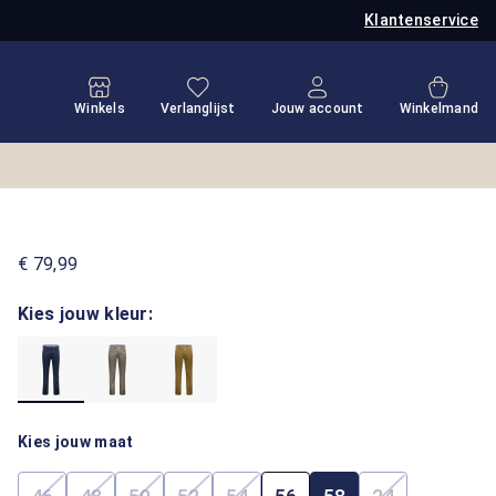
Klantenservice
Je hebt 0 items op je verlanglijstje
Winkel
Winkels
Verlanglijst
Jouw account
Winkelmand
€ 79,99
Kies jouw kleur:
Kies jouw maat