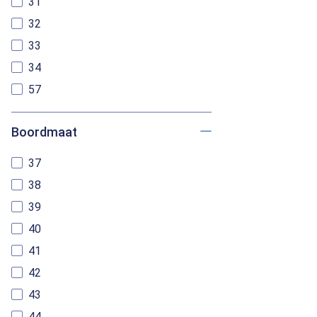
31
32
33
34
57
Boordmaat
37
38
39
40
41
42
43
44