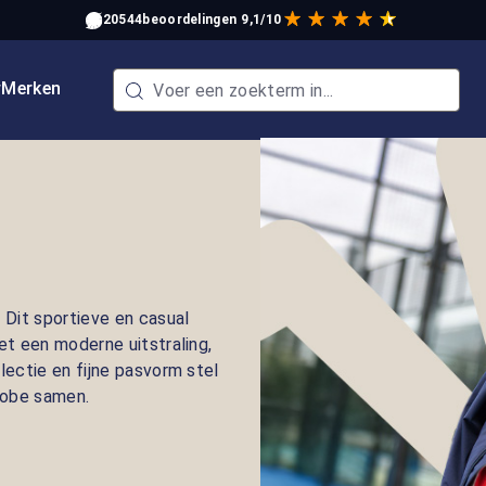
20544
beoordelingen
9,1/10
w
Merken
 Dit sportieve en casual
t een moderne uitstraling,
ectie en fijne pasvorm stel
erobe samen.