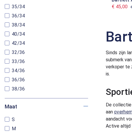
€ 45,00
35/34
36/34
38/34
Bar
40/34
42/34
32/36
Sinds zijn l
submerk va
33/36
verkoper te 
34/36
is.
36/36
38/36
Sporti
De collectie
Maat
aan
overhe
aandacht voo
S
Active altij
M