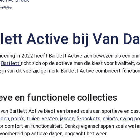
€ 89,99
tlett Active bij Van
ancering in 2022 heeft
Bartlett Active zich bewezen als een onmi
n
Bartlett
richt zich op de actieve man die kiest voor kwaliteit,
zijn van dit veelzijdige merk. Bartlett Active combineert functio
eve en functionele collecties
 van Bartlett Active biedt een breed scala aan sportieve en cas
mden
,
polo’s
,
truien
,
vesten
,
jassen
,
5-pockets
,
chino’s
,
swing p
r comfort en functionaliteit. Dankzij eigenschappen zoals wate
d voorbereid op actieve dagen, ongeacht het weer.