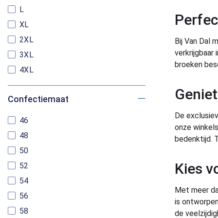
L
Perfec
XL
2XL
Bij Van Dal 
verkrijgbaar
3XL
broeken bes
4XL
Geniet
Confectiemaat
De exclusieve
46
onze winkels 
48
bedenktijd. 
50
Kies v
52
54
Met meer dan
56
is ontworpen
58
de veelzijdi