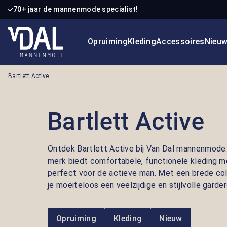
70+ jaar de mannenmode specialist!
 naar de hoofdinhoud
Ga naar de zoekopdracht
Ga naar de hoofdnavigatie
Opruiming
Kleding
Accessoires
Nieu
Bartlett Active
Bartlett Active
Ontdek Bartlett Active bij Van Dal mannenmode.
merk biedt comfortabele, functionele kleding me
perfect voor de actieve man. Met een brede coll
je moeiteloos een veelzijdige en stijlvolle gard
Opruiming
Kleding
Nieuw