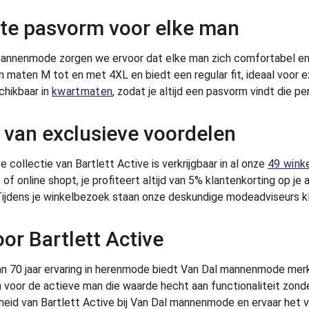
te pasvorm voor elke man
mannenmode zorgen we ervoor dat elke man zich comfortabel en z
 in maten M tot en met 4XL en biedt een regular fit, ideaal voor 
chikbaar in
kwartmaten
, zodat je altijd een pasvorm vindt die per
 van exclusieve voordelen
 collectie van Bartlett Active is verkrijgbaar in al onze
49 wink
of online shopt, je profiteert altijd van 5% klantenkorting op je
Tijdens je winkelbezoek staan onze deskundige modeadviseurs k
oor Bartlett Active
 70 jaar ervaring in herenmode biedt Van Dal mannenmode merken
 voor de actieve man die waarde hecht aan functionaliteit zonde
gheid van Bartlett Active bij Van Dal mannenmode en ervaar het v