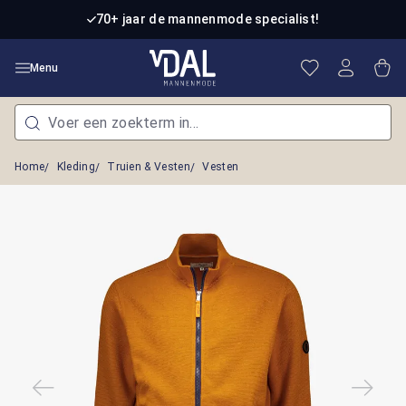
Ga naar de hoofdinhoud
70+ jaar de mannenmode specialist!
Je hebt 0 item
Win
Menu
Home
Kleding
Truien & Vesten
Vesten
Afbeeldingengalerij overslaan