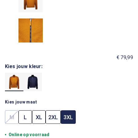
€ 79,99
Kies jouw kleur:
Kies jouw maat
M
L
XL
2XL
3XL
(Deze optie is momenteel niet beschikbaar.)
Online op voorraad