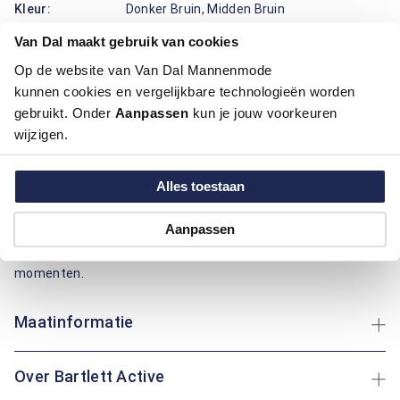
Kleur:
Donker Bruin, Midden Bruin
Materiaal:
90% Katoen / 10% Polyester
Van Dal maakt gebruik van cookies
Pasvorm:
Regular Fit
Op de website van Van Dal Mannenmode
kunnen cookies en vergelijkbare technologieën worden
Dit blauwe en bruine vest van Bartlett Active combineert
gebruikt. Onder
Aanpassen
kun je jouw voorkeuren
comfort met een sportieve uitstraling. Dankzij de regular fit
wijzigen.
pasvorm zit het vest prettig zonder in te leveren op
bewegingsvrijheid. Het effen ontwerp wordt stijlvol aangevuld
met een ronde hals en praktische steekzakken met
Alles toestaan
ritssluiting aan de voorzijde. Het merklogo op de mouw voegt
een subtiele herkenbaarheid toe. Gemaakt van een mix van
Aanpassen
katoen en polyester voor een soepele en duurzame kwaliteit.
Ideaal voor een casual dag of als extra laag tijdens frisse
momenten.
Maatinformatie
Over Bartlett Active