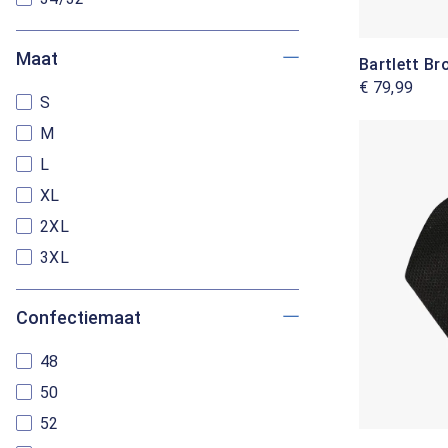
Maat
Bartlett Br
€ 79,99
S
M
L
XL
2XL
3XL
Confectiemaat
48
50
52