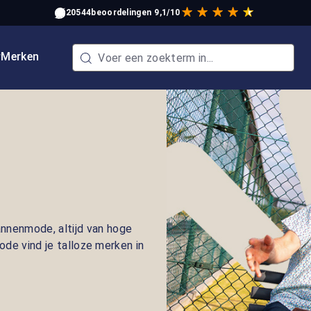
20544
beoordelingen
9,1/10
w
Merken
nnenmode, altijd van hoge
mode vind je talloze merken in