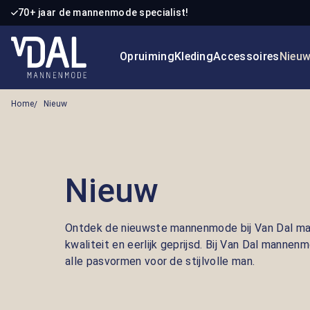
70+ jaar de mannenmode specialist!
 naar de hoofdinhoud
Ga naar de zoekopdracht
Ga naar de hoofdnavigatie
Opruiming
Kleding
Accessoires
Nieu
Home
Nieuw
Nieuw
Ontdek de nieuwste mannenmode bij Van Dal ma
kwaliteit en eerlijk geprijsd. Bij Van Dal mannen
alle pasvormen voor de stijlvolle man.