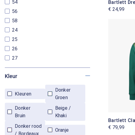
54
Bartlett Dr
€ 24,99
56
58
24
25
26
27
Kleur
Donker
Kleuren
Groen
Donker
Beige /
Bruin
Khaki
Bartlett Cl
Donker rood
€ 79,99
Oranje
/ Bordeaux