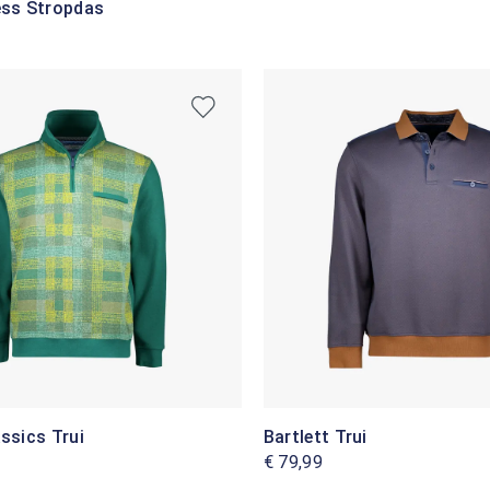
ess Stropdas
assics Trui
Bartlett Trui
€ 79,99