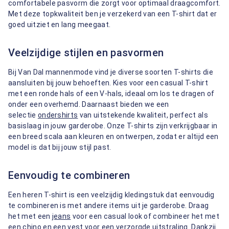
comfortabele pasvorm die zorgt voor optimaal draagcomfort.
Met deze topkwaliteit ben je verzekerd van een T-shirt dat er
goed uitziet en lang meegaat.
Veelzijdige stijlen en pasvormen
Bij Van Dal mannenmode vind je diverse soorten T-shirts die
aansluiten bij jouw behoeften. Kies voor een casual T-shirt
met een ronde hals of een V-hals, ideaal om los te dragen of
onder een overhemd. Daarnaast bieden we een
selectie
ondershirts
van uitstekende kwaliteit, perfect als
basislaag in jouw garderobe. Onze T-shirts zijn verkrijgbaar in
een breed scala aan kleuren en ontwerpen, zodat er altijd een
model is dat bij jouw stijl past.
Eenvoudig te combineren
Een heren T-shirt is een veelzijdig kledingstuk dat eenvoudig
te combineren is met andere items uit je garderobe. Draag
het met een
jeans
voor een casual look of combineer het met
een
chino
en een
vest
voor een verzorgde uitstraling. Dankzij