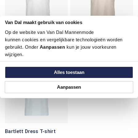
Van Dal maakt gebruik van cookies
Op de website van Van Dal Mannenmode
Bartlett Dress T-shirt
Bartlett Dress T-shirt
kunnen cookies en vergelijkbare technologieën worden
gebruikt. Onder
Aanpassen
kun je jouw voorkeuren
€ 34,99
€ 34,99
€ 49,99
€ 49,99
wijzigen.
-30%
Alles toestaan
Aanpassen
Bartlett Dress T-shirt