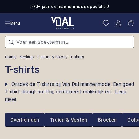
Ga naar de hoofdinhoud
70+ jaar de mannenmode specialist!
Je hebt 0 item
Win
Menu
Home
Kleding
T-shirts & Polo's
T-shirts
T-shirts
Ontdek de T-shirts bij Van Dal mannenmode. Een goed
T-shirt draagt prettig, combineert makkelijk en...
Lees
meer
Overhemden
Truien & Vesten
Broeken
Colb