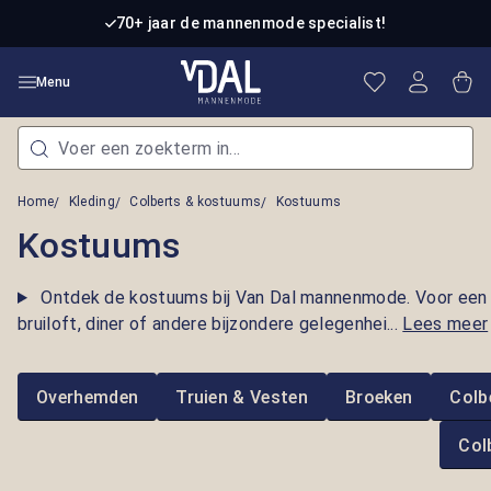
Ga naar de hoofdinhoud
70+ jaar de mannenmode specialist!
Je hebt 0 item
Win
Menu
Home
Kleding
Colberts & kostuums
Kostuums
Kostuums
Ontdek de kostuums bij Van Dal mannenmode. Voor een
bruiloft, diner of andere bijzondere gelegenhei...
Lees meer
Overhemden
Truien & Vesten
Broeken
Colb
Col