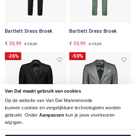
Bartlett Dress Broek
Bartlett Dress Broek
€ 59,99
€ 59,99
€ 79,99
€ 79,99
-26%
-50%
Van Dal maakt gebruik van cookies
Op de website van Van Dal Mannenmode
kunnen cookies en vergelijkbare technologieën worden
gebruikt. Onder
Aanpassen
kun je jouw voorkeuren
Bartlett Dress Colbert
Bartlett Dress Colbert
wijzigen.
€ 139,99
€ 95,00
€ 189,99
€ 189,99