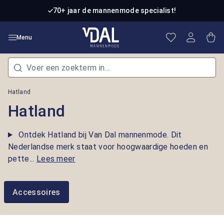
Ga naar de hoofdinhoud
70+ jaar de mannenmode specialist!
Je hebt 0 item
Win
Menu
Hatland
Hatland
Ontdek Hatland bij Van Dal mannenmode. Dit
Nederlandse merk staat voor hoogwaardige hoeden en
pette...
Lees meer
Accessoires