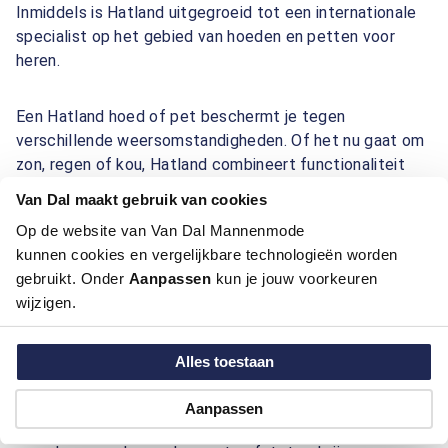
Inmiddels is Hatland uitgegroeid tot een internationale
specialist op het gebied van hoeden en petten voor
heren.
Een Hatland hoed of pet beschermt je tegen
verschillende weersomstandigheden. Of het nu gaat om
zon, regen of kou, Hatland combineert functionaliteit
met een verzorgde uitstraling. Daarnaast vormen hoeden
Van Dal maakt gebruik van cookies
en petten een belangrijk accessoire waarmee je jouw
Op de website van Van Dal Mannenmode
persoonlijke stijl kunt laten zien.
kunnen cookies en vergelijkbare technologieën worden
gebruikt. Onder
Aanpassen
kun je jouw voorkeuren
Hatland bij Van Dal mannenmode
wijzigen.
Bij Van Dal mannenmode vind je een ruime collectie
Hatland hoeden en petten. De collectie bestaat uit
Alles toestaan
modellen die zijn gemaakt van hoogwaardige materialen
zoals linnen, scheerwol, leer en katoen. Veel modellen
Aanpassen
zijn bovendien voorzien van Gore-Tex technologie,