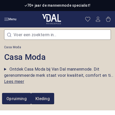
Ga naar de hoofdinhoud
70+ jaar de mannenmode specialist!
Je hebt 0 item
Win
Menu
Casa Moda
Casa Moda
Ontdek Casa Moda bij Van Dal mannenmode. Dit
gerenommeerde merk staat voor kwaliteit, comfort en ti...
Lees meer
Opruiming
Kleding